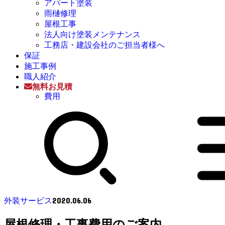
アパート塗装
雨樋修理
屋根工事
法人向け塗装メンテナンス
工務店・建設会社のご担当者様へ
保証
施工事例
職人紹介
無料お見積
費用
2020.06.06
外装サービス
屋根修理・工事費用のご案内