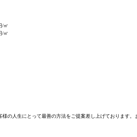
円/㎡
円/㎡
客様の人生にとって最善の方法をご提案差し上げております。
。