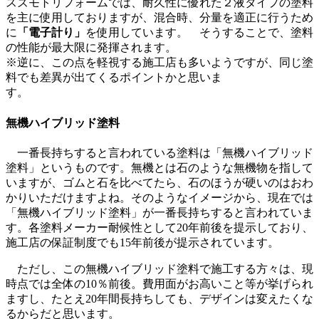
スズモトリフォームでは、耐久性に優れた２液タイプの塗料
を主に使用しておりますが、混合時、分量を適正に行うため
に
「電子計り」
を使用しています。 そうすることで、塗料
の性能が最大限に発揮されます。
※逆に、この点を軽視する施工店も多いようですが、同じ塗
料でも差異が出てくるポイントかと思いま
す。
無機ハイブリッド塗料
一番長持ちすると言われている塗料は「無機ハイブリッド
塗料」というものです。無機とは石のような無機物を指して
いますが、ゴムと石を比べてたら、石のほうが硬いのはおわ
かりいただけますよね。そのようなイメージから、現在では
「無機ハイブリッド塗料」が一番長持ちすると言われていま
す。各塗料メーカー耐候性として20年前後を提示しており、
施工店の保証制度でも15年前後が提示されています。
ただし、この無機ハイブリッド塗料で施工する方々は、現
時点では全体の10％前後。費用面がお高いこと等が挙げられ
ますし、たとえ20年間長持ちしても、デザインは変えたくな
るからだと思います。