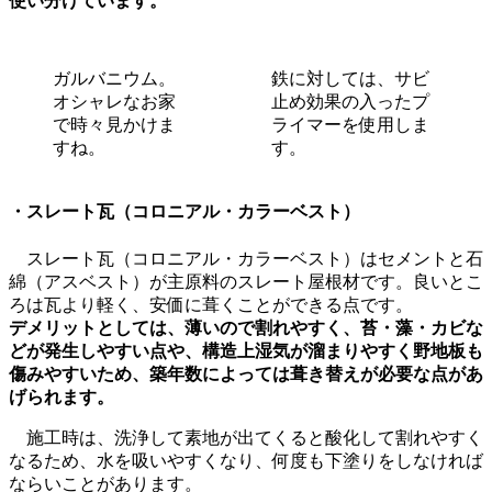
使い分けています。
ガルバニウム。
鉄に対しては、サビ
オシャレなお家
止め効果の入ったプ
で時々見かけま
ライマーを使用しま
すね。
す。
・スレート瓦（コロニアル・カラーベスト）
スレート瓦（コロニアル・カラーベスト）はセメントと石
綿（アスベスト）が主原料のスレート屋根材です。良いとこ
ろは瓦より軽く、安価に葺くことができる点です。
デメリットとしては、薄いので割れやすく、苔・藻・カビな
どが発生しやすい点や、構造上湿気が溜まりやすく野地板も
傷みやすいため、築年数によっては葺き替えが必要な点があ
げられます。
施工時は、洗浄して素地が出てくると酸化して割れやすく
なるため、水を吸いやすくなり、何度も下塗りをしなければ
ならいことがあります。