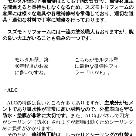
モルタル壁の下地補修はとても手間がかかり、補修材選定
を間違えると長持ちしなくなるため、スズモトリフォームの
倉庫には様々な道具や各種補修材を常備しており、適切な道
具・適切な材料で丁寧に補修を行っております。
スズモトリフォームには一流の塗装職人もおりますが、腕
の良い大工がいることも強みの一つです
。
モルタル壁。築
こちらがモルタル壁
40年程度のお家
に最適な微弾性フィ
に多いですね。
ラー「LOVE」。
・ALC
ALCの特徴は良いところが多くありますが、
主成分がセメ
ントであり吸水性が非常に高い材料なので、外壁表面を守る
防水・塗膜が非常に大切です。
また、ALCはパネルで四方
がシーリング（防水）されますが建物は動くためシーリング
材に負担がかかります。
そのため、
修繕施工時は、しっかりとシーリングの打替え