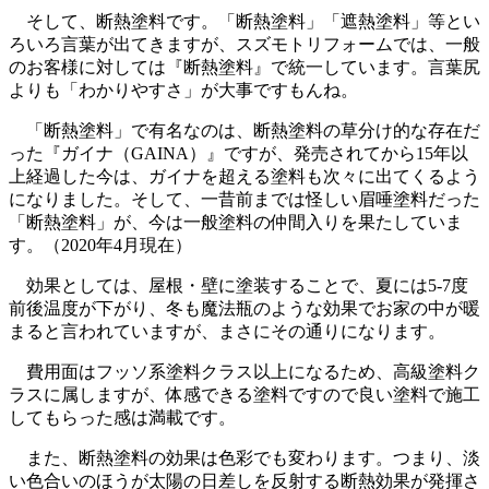
そして、断熱塗料です。「断熱塗料」「遮熱塗料」等とい
ろいろ言葉が出てきますが、スズモトリフォームでは、一般
のお客様に対しては『断熱塗料』で統一しています。言葉尻
よりも「わかりやすさ」が大事ですもんね。
「断熱塗料」で有名なのは、断熱塗料の草分け的な存在だ
った『ガイナ（GAINA）』ですが、発売されてから15年以
上経過した今は、ガイナを超える塗料も次々に出てくるよう
になりました。そして、一昔前までは怪しい眉唾塗料だった
「断熱塗料」が、今は一般塗料の仲間入りを果たしていま
す。（2020年4月現在）
効果としては、屋根・壁に塗装することで、夏には5-7度
前後温度が下がり、冬も魔法瓶のような効果でお家の中が暖
まると言われていますが、まさにその通りになります。
費用面はフッソ系塗料クラス以上になるため、高級塗料ク
ラスに属しますが、体感できる塗料ですので良い塗料で施工
してもらった感は満載です。
また、断熱塗料の効果は色彩でも変わります。つまり、淡
い色合いのほうが太陽の日差しを反射する断熱効果が発揮さ