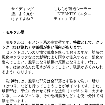
サイディング
こちらが浸透シーラー
壁。よく見か
「ETERNITY（エタニ
けますよね？
ティ）」です。
・モルタル壁
モルタルは、セメント系の左官壁です。
特徴として、クラ
ック（ひび割れ）や破損が多い傾向があります。
セメントはアルカリ性で強度を保っておりますが、塗装の
風化やクラックなどの影響により雨水が侵入すると、酸化が
進んでしまい、脆弱になり破損の原因となります。特に、
「冬」は染み込んだ雨水が凍ってしまい、破損が多くみられ
るようになります。
洗浄時には、脆弱な部分は全部落とす強さで洗い、斫り
（はつり）なども行ってしまうことがポイントです。また、
破損部は、部位に合わせて様々な塗料（エポキシ系、カチオ
ン系、エマルジョン系、その他樹脂系など）を使い分けて補
修を行います。