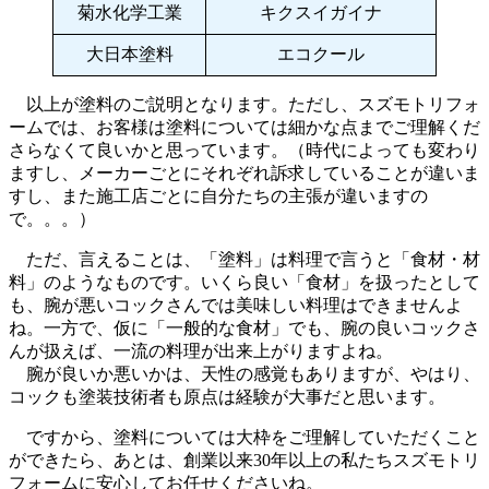
菊水化学工業
キクスイガイナ
大日本塗料
エコクール
以上が塗料のご説明となります。ただし、スズモトリフォ
ームでは、お客様は塗料については細かな点までご理解くだ
さらなくて良いかと思っています。（時代によっても変わり
ますし、メーカーごとにそれぞれ訴求していることが違いま
すし、また施工店ごとに自分たちの主張が違いますの
で。。。）
ただ、言えることは、
「塗料」は料理で言うと「食材・材
料」のようなものです。いくら良い「食材」を扱ったとして
も、腕が悪いコックさんでは美味しい料理はできませんよ
ね。一方で、仮に「一般的な食材」でも、腕の良いコックさ
んが扱えば、一流の料理が出来上がりますよね。
腕が良いか悪いかは、天性の感覚もありますが、やはり、
コックも塗装技術者も原点は経験が大事
だと思います。
ですから、塗料については大枠をご理解していただくこと
ができたら、あとは、創業以来30年以上の私たちスズモトリ
フォームに安心してお任せくださいね。