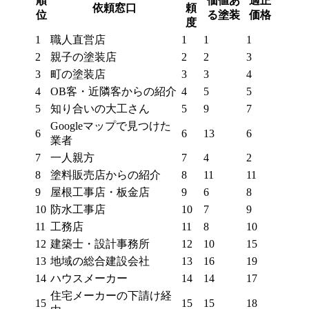
順
価値あ
適正
依頼窓口
頼
位
る塗装
価格
度
1
職人直営店
1
1
1
2
親子の塗装店
2
2
3
3
町の塗装店
3
3
4
4
OB客・近隣客からの紹介
4
5
5
5
知り合いの大工さん
5
9
7
Googleマップで見つけた
6
6
13
6
業者
7
一人親方
7
4
2
8
塗料販売店からの紹介
8
11
11
9
屋根工事店・板金店
9
6
8
10
防水工事店
10
7
9
11
工務店
11
8
10
12
建築士・設計事務所
12
10
15
13
地域の総合建設会社
13
16
19
14
ハウスメーカー
14
14
17
住宅メーカーの下請け経
15
15
15
18