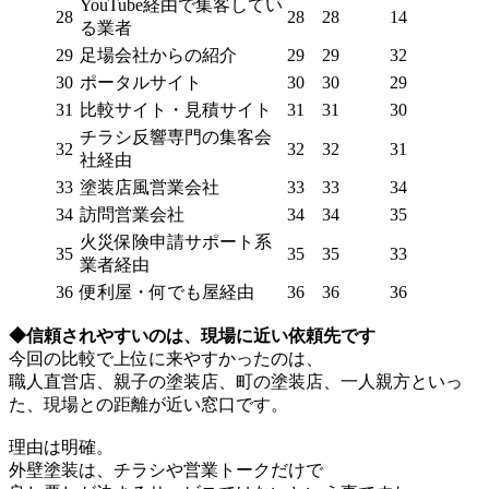
YouTube経由で集客してい
28
28
28
14
る業者
29
足場会社からの紹介
29
29
32
30
ポータルサイト
30
30
29
31
比較サイト・見積サイト
31
31
30
チラシ反響専門の集客会
32
32
32
31
社経由
33
塗装店風営業会社
33
33
34
34
訪問営業会社
34
34
35
火災保険申請サポート系
35
35
35
33
業者経由
36
便利屋・何でも屋経由
36
36
36
◆信頼されやすいのは、現場に近い依頼先です
今回の比較で上位に来やすかったのは、
職人直営店、親子の塗装店、町の塗装店、一人親方といっ
た、現場との距離が近い窓口です。
理由は明確。
外壁塗装は、チラシや営業トークだけで