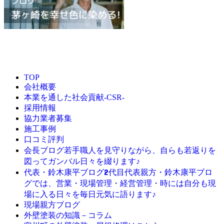
TOP
会社概要
本業を通した社会貢献-CSR-
採用情報
協力業者募集
施工事例
口コミ評判
若手職人を見守りながら、自らも若返りを
会長ブログ
図ってガンバル日々を綴ります♪
2代目代表親方・鈴木康平ブロ
代表・鈴木康平ブログ
グでは、営業・現場管理・経営管理・時には自分も現
場に入る日々を毎日元気に語ります♪
現場親方ブログ
外壁塗装の知識－コラム