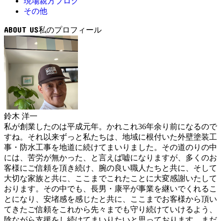
現場親方ブログ
その他
ABOUT US
鈴木 洋一
私が創業したのは平成元年。かれこれ36年余り前になるので
すね。それ以来ずっと私たちは、地域に根付いた外壁塗装工
事・防水工事を地道に続けてまいりました。その道のりの中
には、苦労が無かった、と言えば嘘になりますが、多くのお
客様にご信頼を頂き続け、腕の良い職人たちと共に、そして
大切な家族と共に、ここまでこれたことに大変感謝いたして
おります。その中でも、長男・康平が事業を継いでくれるこ
とになり、安堵感を感じたと共に、ここまでお客様から頂い
てきたご信頼をこれから先々までも守り続けていけるよう、
陰ながら支援をし続けてまいりたいと思っております。まだ