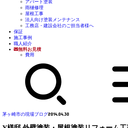
アパート塗装
雨樋修理
屋根工事
法人向け塗装メンテナンス
工務店・建設会社のご担当者様へ
保証
施工事例
職人紹介
無料お見積
費用
2014.04.30
茅ヶ崎市の現場ブログ
Y様邸 外壁塗装・屋根塗装リフォーム工