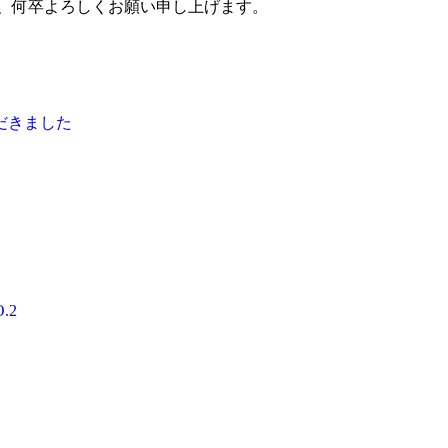
程、何卒よろしくお願い申し上げます。
頼をいただきました
ス✨ NO.2
ェンス✨