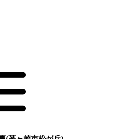
事(茅ヶ崎市松が丘)