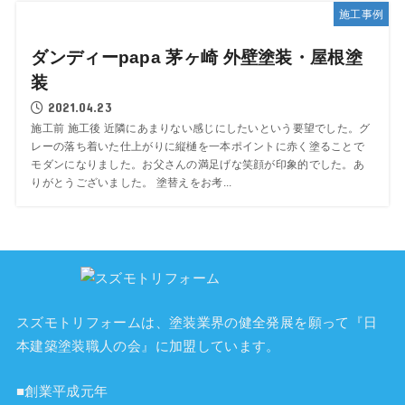
施工事例
ダンディーpapa 茅ヶ崎 外壁塗装・屋根塗
装
2021.04.23
施工前 施工後 近隣にあまりない感じにしたいという要望でした。グ
レーの落ち着いた仕上がりに縦樋を一本ポイントに赤く塗ることで
モダンになりました。お父さんの満足げな笑顔が印象的でした。あ
りがとうございました。 塗替えをお考...
スズモトリフォームは、塗装業界の健全発展を願って『
日
本建築塗装職人の会
』に加盟しています。
■創業平成元年