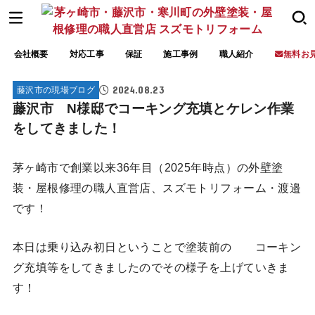
会社概要
対応工事
保証
施工事例
職人紹介
無料お
2024.08.23
藤沢市の現場ブログ
藤沢市 N様邸でコーキング充填とケレン作業
をしてきました！
茅ヶ崎市で創業以来36年目（2025年時点）の外壁塗
装・屋根修理の職人直営店、スズモトリフォーム・渡邉
です！
本日は乗り込み初日ということで塗装前の コーキン
グ充填等をしてきましたのでその様子を上げていきま
す！