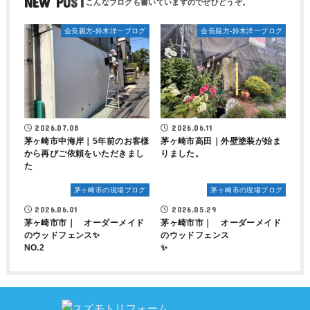
NEW POST
会長親方-鈴木洋一ブログ
会長親方-鈴木洋一ブログ
2026.07.08
2026.06.11
茅ヶ崎市中海岸｜5年前のお客様
茅ヶ崎市高田｜外壁塗装が始ま
から再びご依頼をいただきまし
りました。
た
茅ヶ崎市の現場ブログ
茅ヶ崎市の現場ブログ
2026.06.01
2026.05.29
茅ヶ崎市市｜ オーダーメイド
茅ヶ崎市市｜ オーダーメイド
のウッドフェンス✨
のウッドフェンス
NO.2
✨