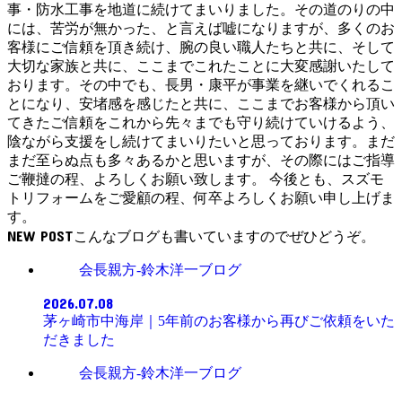
事・防水工事を地道に続けてまいりました。その道のりの中
には、苦労が無かった、と言えば嘘になりますが、多くのお
客様にご信頼を頂き続け、腕の良い職人たちと共に、そして
大切な家族と共に、ここまでこれたことに大変感謝いたして
おります。その中でも、長男・康平が事業を継いでくれるこ
とになり、安堵感を感じたと共に、ここまでお客様から頂い
てきたご信頼をこれから先々までも守り続けていけるよう、
陰ながら支援をし続けてまいりたいと思っております。まだ
まだ至らぬ点も多々あるかと思いますが、その際にはご指導
ご鞭撻の程、よろしくお願い致します。 今後とも、スズモ
トリフォームをご愛顧の程、何卒よろしくお願い申し上げま
す。
NEW POST
会長親方-鈴木洋一ブログ
2026.07.08
茅ヶ崎市中海岸｜5年前のお客様から再びご依頼をいた
だきました
会長親方-鈴木洋一ブログ