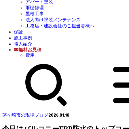
アパート塗装
雨樋修理
屋根工事
法人向け塗装メンテナンス
工務店・建設会社のご担当者様へ
保証
施工事例
職人紹介
無料お見積
費用
2026.01.10
茅ヶ崎市の現場ブログ
今日はバルコニーFRP防水のトップコ