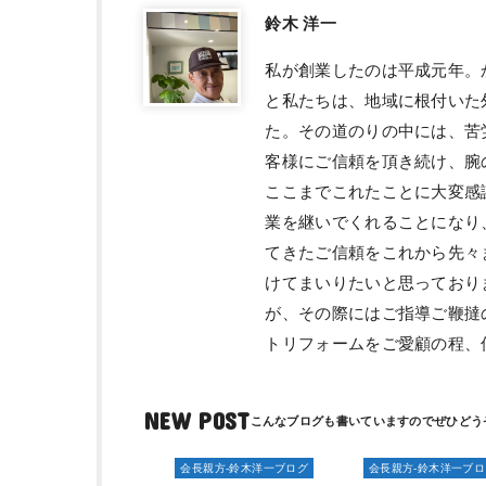
鈴木 洋一
私が創業したのは平成元年。
と私たちは、地域に根付いた
た。その道のりの中には、苦
客様にご信頼を頂き続け、腕
ここまでこれたことに大変感
業を継いでくれることになり
てきたご信頼をこれから先々
けてまいりたいと思っており
が、その際にはご指導ご鞭撻
トリフォームをご愛顧の程、
NEW POST
会長親方-鈴木洋一ブログ
会長親方-鈴木洋一ブロ