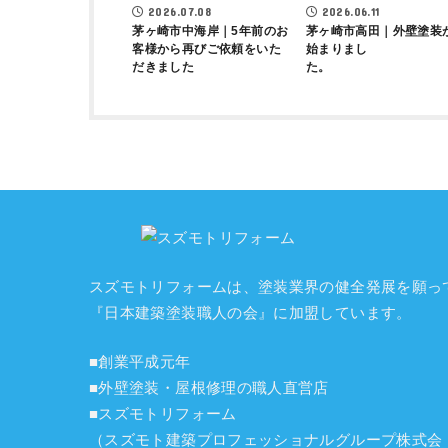
2026.07.08
2026.06.11
茅ヶ崎市中海岸｜5年前のお
茅ヶ崎市高田｜外壁塗装
客様から再びご依頼をいた
始まりまし
だきました
た。
スズモトリフォームは、塗装業界の健全発展を願っ
『
日本建築塗装職人の会
』に加盟しています。
■創業平成元年
■外壁塗装・屋根修理の職人直営店
■スズモトリフォーム
（スズモト建築プロフェッショナルグループ株式会