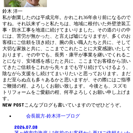
鈴木 洋一
私が創業したのは平成元年。かれこれ36年余り前になるので
すね。それ以来ずっと私たちは、地域に根付いた外壁塗装工
事・防水工事を地道に続けてまいりました。その道のりの中
には、苦労が無かった、と言えば嘘になりますが、多くのお
客様にご信頼を頂き続け、腕の良い職人たちと共に、そして
大切な家族と共に、ここまでこれたことに大変感謝いたして
おります。その中でも、長男・康平が事業を継いでくれるこ
とになり、安堵感を感じたと共に、ここまでお客様から頂い
てきたご信頼をこれから先々までも守り続けていけるよう、
陰ながら支援をし続けてまいりたいと思っております。まだ
まだ至らぬ点も多々あるかと思いますが、その際にはご指導
ご鞭撻の程、よろしくお願い致します。 今後とも、スズモ
トリフォームをご愛顧の程、何卒よろしくお願い申し上げま
す。
NEW POST
会長親方-鈴木洋一ブログ
2026.07.08
茅ヶ崎市中海岸｜5年前のお客様から再びご依頼をいた