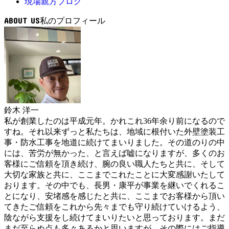
現場親方ブログ
ABOUT US
鈴木 洋一
私が創業したのは平成元年。かれこれ36年余り前になるので
すね。それ以来ずっと私たちは、地域に根付いた外壁塗装工
事・防水工事を地道に続けてまいりました。その道のりの中
には、苦労が無かった、と言えば嘘になりますが、多くのお
客様にご信頼を頂き続け、腕の良い職人たちと共に、そして
大切な家族と共に、ここまでこれたことに大変感謝いたして
おります。その中でも、長男・康平が事業を継いでくれるこ
とになり、安堵感を感じたと共に、ここまでお客様から頂い
てきたご信頼をこれから先々までも守り続けていけるよう、
陰ながら支援をし続けてまいりたいと思っております。まだ
まだ至らぬ点も多々あるかと思いますが、その際にはご指導