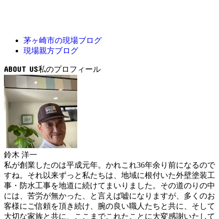
茅ヶ崎市の現場ブログ
現場親方ブログ
ABOUT US
鈴木 洋一
私が創業したのは平成元年。かれこれ36年余り前になるので
すね。それ以来ずっと私たちは、地域に根付いた外壁塗装工
事・防水工事を地道に続けてまいりました。その道のりの中
には、苦労が無かった、と言えば嘘になりますが、多くのお
客様にご信頼を頂き続け、腕の良い職人たちと共に、そして
大切な家族と共に、ここまでこれたことに大変感謝いたして