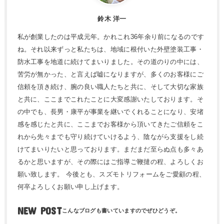
鈴木 洋一
私が創業したのは平成元年。かれこれ36年余り前になるのです
ね。それ以来ずっと私たちは、地域に根付いた外壁塗装工事・
防水工事を地道に続けてまいりました。その道のりの中には、
苦労が無かった、と言えば嘘になりますが、多くのお客様にご
信頼を頂き続け、腕の良い職人たちと共に、そして大切な家族
と共に、ここまでこれたことに大変感謝いたしております。そ
の中でも、長男・康平が事業を継いでくれることになり、安堵
感を感じたと共に、ここまでお客様から頂いてきたご信頼をこ
れから先々までも守り続けていけるよう、陰ながら支援をし続
けてまいりたいと思っております。まだまだ至らぬ点も多々あ
るかと思いますが、その際にはご指導ご鞭撻の程、よろしくお
願い致します。 今後とも、スズモトリフォームをご愛顧の程、
何卒よろしくお願い申し上げます。
NEW POST