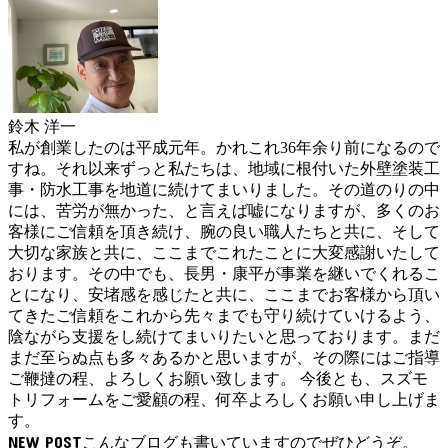
鈴木 洋一
私が創業したのは平成元年。かれこれ36年余り前になるので
すね。それ以来ずっと私たちは、地域に根付いた外壁塗装工
事・防水工事を地道に続けてまいりました。その道のりの中
には、苦労が無かった、と言えば嘘になりますが、多くのお
客様にご信頼を頂き続け、腕の良い職人たちと共に、そして
大切な家族と共に、ここまでこれたことに大変感謝いたして
おります。その中でも、長男・康平が事業を継いでくれるこ
とになり、安堵感を感じたと共に、ここまでお客様から頂い
てきたご信頼をこれから先々までも守り続けていけるよう、
陰ながら支援をし続けてまいりたいと思っております。まだ
まだ至らぬ点も多々あるかと思いますが、その際にはご指導
ご鞭撻の程、よろしくお願い致します。 今後とも、スズモ
トリフォームをご愛顧の程、何卒よろしくお願い申し上げま
す。
NEW POST