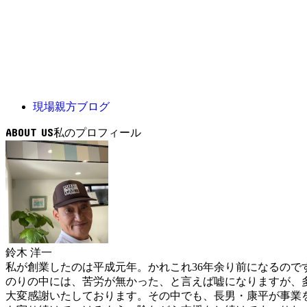
現場親方ブログ
ABOUT US
鈴木 洋一
私が創業したのは平成元年。かれこれ36年余り前になるの
のりの中には、苦労が無かった、と言えば嘘になりますが、
大変感謝いたしております。その中でも、長男・康平が事業