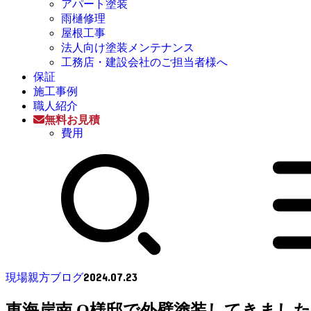
アパート塗装
雨樋修理
屋根工事
法人向け塗装メンテナンス
工務店・建設会社のご担当者様へ
保証
施工事例
職人紹介
無料お見積
費用
2024.07.23
現場親方ブログ
東海岸南 O様邸で外壁塗装してきました