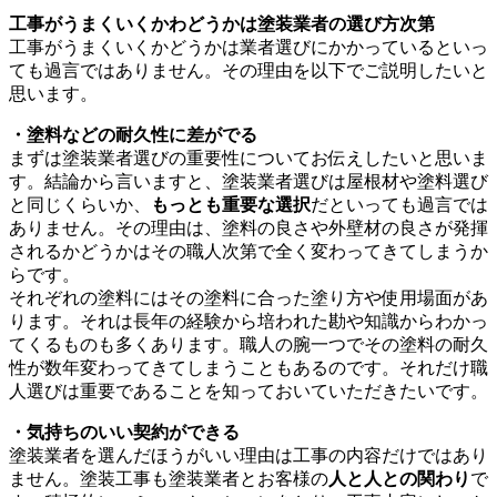
工事がうまくいくかわどうかは塗装業者の選び方次第
工事がうまくいくかどうかは業者選びにかかっているといっ
ても過言ではありません。その理由を以下でご説明したいと
思います。
・
塗料などの耐久性に差がでる
まずは塗装業者選びの重要性についてお伝えしたいと思いま
す。結論から言いますと、塗装業者選びは屋根材や塗料選び
と同じくらいか、
もっとも重要な選択
だといっても過言では
ありません。その理由は、塗料の良さや外壁材の良さが発揮
されるかどうかはその職人次第で全く変わってきてしまうか
らです。
それぞれの塗料にはその塗料に合った塗り方や使用場面があ
ります。それは長年の経験から培われた勘や知識からわかっ
てくるものも多くあります。職人の腕一つでその塗料の耐久
性が数年変わってきてしまうこともあるのです。それだけ職
人選びは重要であることを知っておいていただきたいです。
・
気持ちのいい契約ができる
塗装業者を選んだほうがいい理由は工事の内容だけではあり
ません。塗装工事も塗装業者とお客様の
人と人との関わり
で