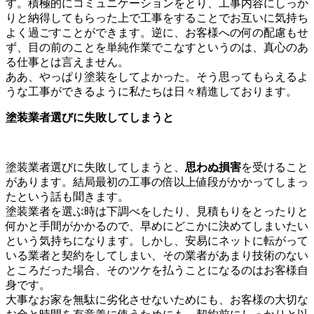
す。積極的にコミュニケーションをとり、工事内容にしっか
りと納得してもらった上で工事をすることでお互いに気持ち
よく過ごすことができます。逆に、お客様への何の配慮もせ
ず、目の前のことを単純作業でこなすというのは、真心のあ
る仕事とは言えません。
ああ、やっぱり塗装をしてよかった。そう思ってもらえるよ
うな工事ができるように私たちは日々精進しております。
塗装業者選びに失敗してしまうと
塗装業者選びに失敗してしまうと、
思わぬ損害
を受けること
があります。結局最初の工事の倍以上値段がかかってしまっ
たという話も聞きます。
塗装業者を選ぶ時は下調べをしたり、見積もりをとったりと
何かと手間がかかるので、早めにどこかに決めてしまいたい
という気持ちになります。しかし、安易にネットに転がって
いる業者と契約をしてしまい、その業者があまり技術のない
ところだった場合、そのツケを払うことになるのはお客様自
身です。
大事なお家を無駄に劣化させないためにも、お客様の大切な