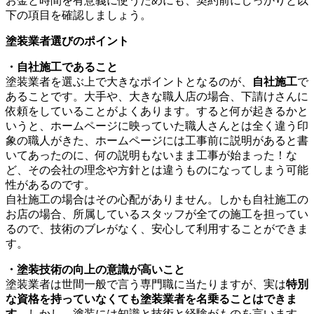
お金と時間を有意義に使うためにも、契約前にしっかりと以
下の項目を確認しましょう。
塗装業者選びのポイント
・自社施工であること
塗装業者を選ぶ上で大きなポイントとなるのが、
自社施工
で
あることです。大手や、大きな職人店の場合、下請けさんに
依頼をしていることがよくあります。すると何が起きるかと
いうと、ホームページに映っていた職人さんとは全く違う印
象の職人がきた、ホームページには工事前に説明があると書
いてあったのに、何の説明もないまま工事が始まった！な
ど、その会社の理念や方針とは違うものになってしまう可能
性があるのです。
自社施工の場合はその心配がありません。しかも自社施工の
お店の場合、所属しているスタッフが全ての施工を担ってい
るので、技術のブレがなく、安心して利用することができま
す。
・
塗装技術の向上の意識が高いこと
塗装業者は世間一般で言う専門職に当たりますが、実は
特別
な資格を持っていなくても塗装業者を名乗ることはできま
す
。しかし、塗装には知識と技術と経験がものを言います。